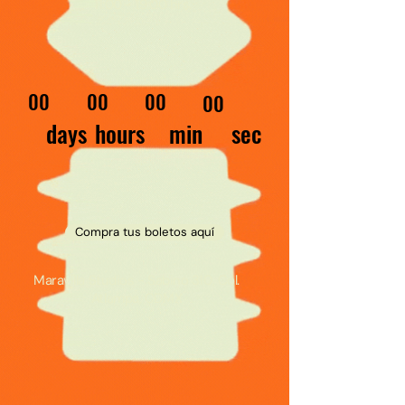
11:00 - 19:00 hrs.
00
00
00
00
min
days
hours
sec
Compra tus boletos aquí
Maravilla Studios - Sabino 310, Col.
Atlampa, CDMX