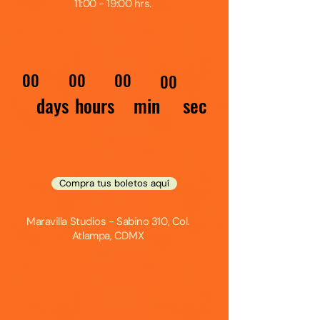
11:00 - 19:00 hrs.
00
00
00
00
min
days
hours
sec
Compra tus boletos aquí
Maravilla Studios - Sabino 310, Col.
Atlampa, CDMX